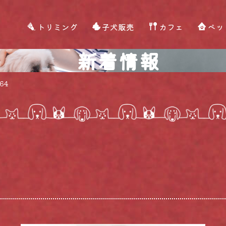
トリミング
子犬販売
カフェ
ペッ
新着情報
64