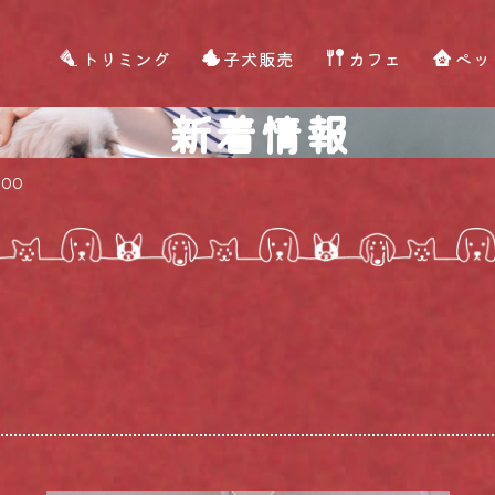
トリミング
子犬販売
カフェ
ペッ
新着情報
800