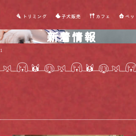
トリミング
子犬販売
カフェ
ペッ
新着情報
1