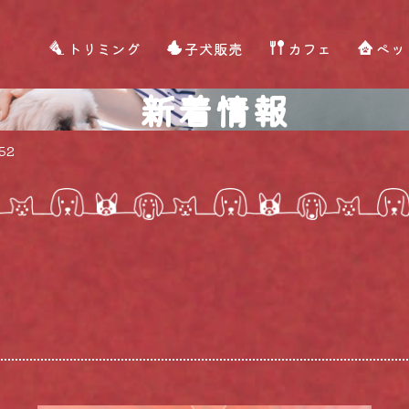
トリミング
子犬販売
カフェ
ペッ
新着情報
52