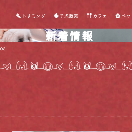
トリミング
子犬販売
カフェ
ペッ
新着情報
603