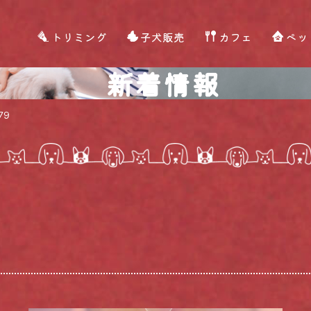
トリミング
子犬販売
カフェ
ペッ
新着情報
79