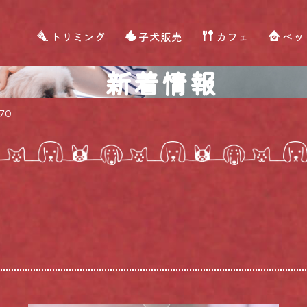
トリミング
子犬販売
カフェ
ペッ
新着情報
70