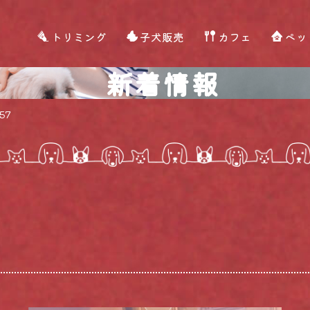
トリミング
子犬販売
カフェ
ペッ
新着情報
57