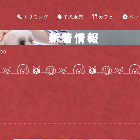
トリミング
子犬販売
カフェ
ペッ
新着情報
600