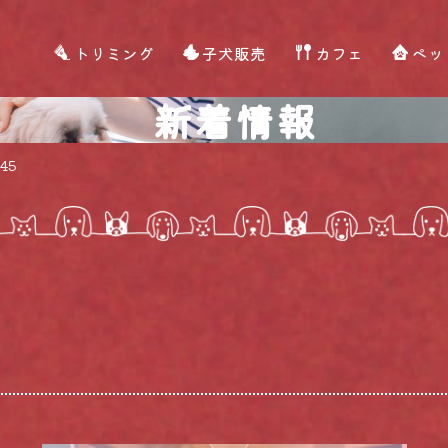
トリミング
子犬販売
カフェ
ペッ
新着情報
45