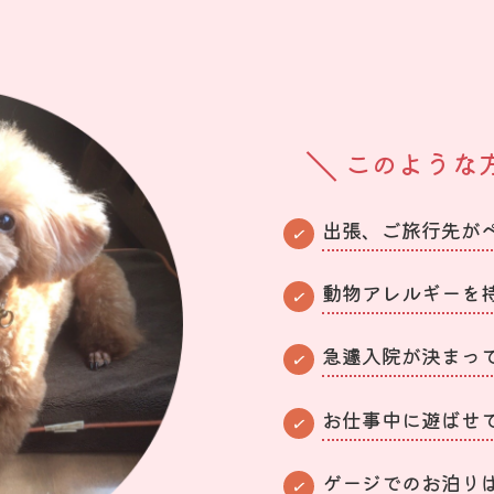
このような
出張、ご旅行先が
動物アレルギーを
急遽入院が決まっ
お仕事中に遊ばせ
ゲージでのお泊り