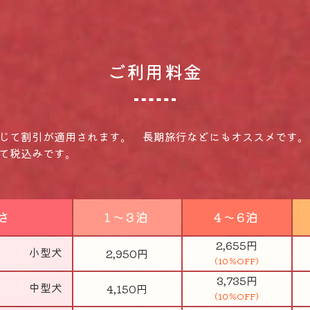
ご利用料金
応じて割引が適用されます。 長期旅行などにもオススメです。
べて税込みです。
さ
1～3泊
4～6泊
2,655円
小型犬
2,950円
(10％OFF)
3,735円
中型犬
4,150円
(10％OFF)