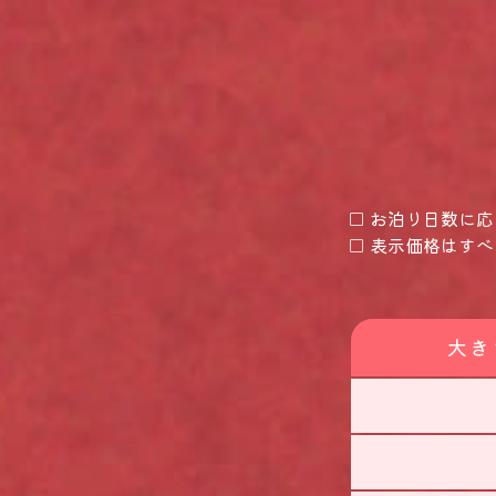
□ お泊り日数に
□ 表示価格はす
大き